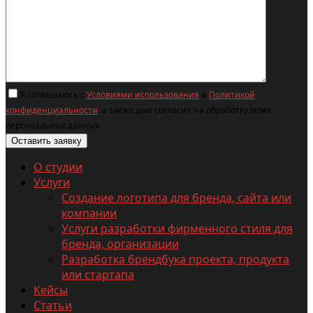
Я соглашаюсь с
Условиями использования
и
Политикой
конфиденциальности
, а также даю согласие на обработку моих
персональных данных.
О студии
Услуги
Создание логотипа для бренда, сайта или
компании
Услуги разработки фирменного стиля для
бренда, организации
Разработка брендбука проекта, продукта
или стартапа
Кейсы
Статьи