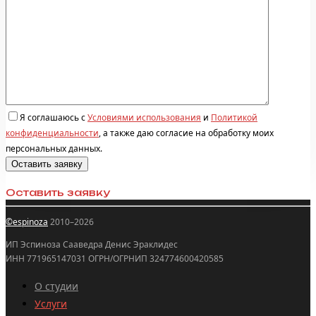
Я соглашаюсь с
Условиями использования
и
Политикой
конфиденциальности
, а также даю согласие на обработку моих
персональных данных.
Оставить заявку
©espinoza
2010–2026
ИП Эспиноза Сааведра Денис Эраклидес
ИНН 771965147031 ОГРН/ОГРНИП 324774600420585
О студии
Услуги