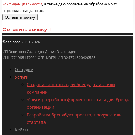
конфиденциальности
, а также даю согласие на обработку моих
персональных данных.
Оставить заявку
©espinoza
2010–2026
ИП Эспиноза Сааведра Денис Эраклидес
ИНН 771965147031 ОГРН/ОГРНИП 324774600420585
О студии
Услуги
Создание логотипа для бренда, сайта или
компании
Услуги разработки фирменного стиля для бренда,
организации
Разработка брендбука проекта, продукта или
стартапа
Кейсы