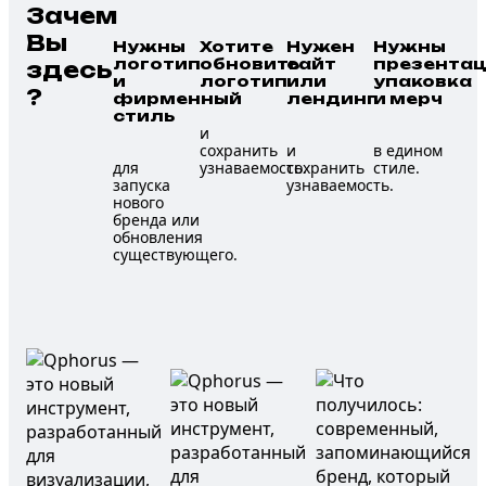
Зачем
Вы
Нужны
Хотите
Нужен
Нужны
логотип
обновить
сайт
презентац
здесь
и
логотип
или
упаковка
?
фирменный
лендинг
и мерч
стиль
и
сохранить
и
в едином
для
узнаваемость.
сохранить
стиле.
запуска
узнаваемость.
нового
бренда или
обновления
существующего.