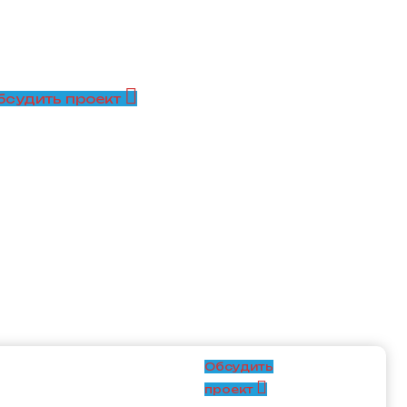
бсудить проект
Обсудить
проект