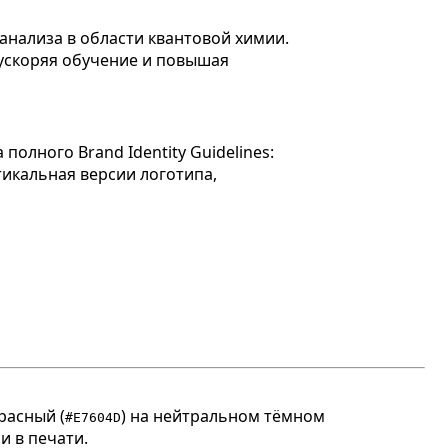
олного Brand Identity Guidelines:
тикальная версии логотипа,
расный (
) на нейтральном тёмном
#E7604D
и в печати.