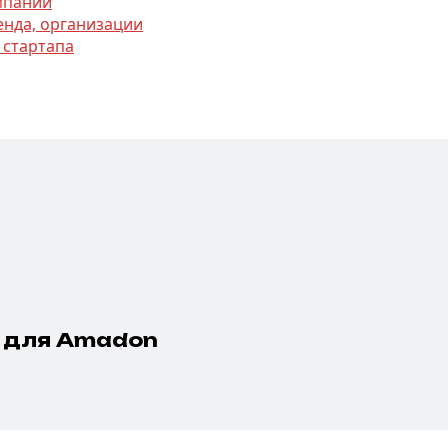
омпании
енда, организации
 стартапа
н для Amadon