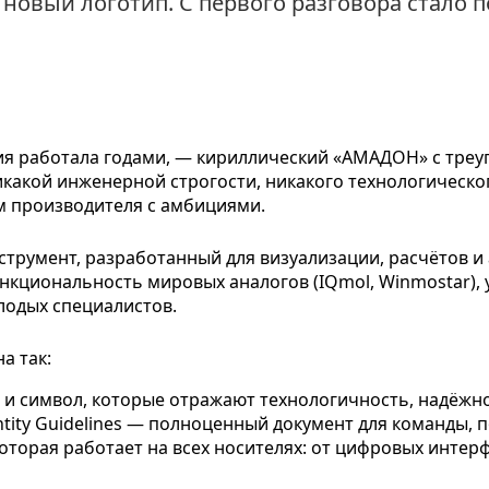
новый логотип. С первого разговора стало п
ия работала годами, — кириллический «АМАДОН» с тре
 Никакой инженерной строгости, никакого технологическ
м производителя с амбициями.
а так:
 и символ, которые отражают технологичность, надёжн
ntity Guidelines — полноценный документ для команды,
которая работает на всех носителях: от цифровых инте