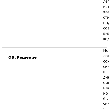
Но
ло
03 . Решение
со
си
и
ди
ор
на
но
бы
уп