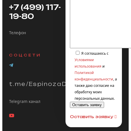
+7 (499) 117-
19-80
Телефон
Я соглашаюсь с
СОЦСЕТИ
Условиями
использования
и
Политикой
конфиденциальности
, а
t.me/EspinozaDesign
также даю согласие на
обработку моих
персональных данных.
Telegram канал
Оставить заявку