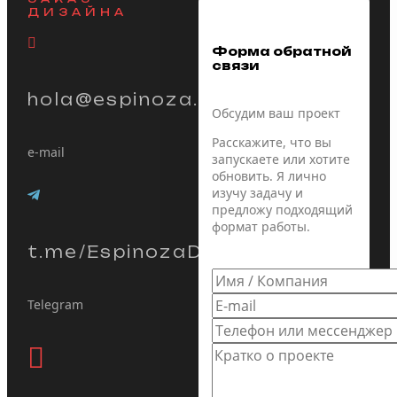
ДИЗАЙНА
Форма обратной
связи
hola@espinoza.ru
Обсудим ваш проект
Расскажите, что вы
e-mail
запускаете или хотите
обновить. Я лично
изучу задачу и
предложу подходящий
формат работы.
t.me/EspinozaDenis
Telegram