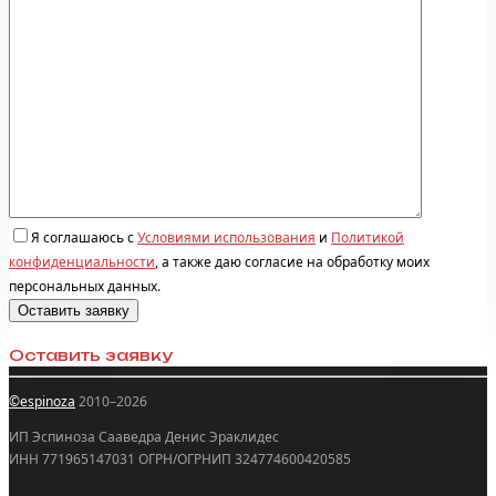
Я соглашаюсь с
Условиями использования
и
Политикой
конфиденциальности
, а также даю согласие на обработку моих
персональных данных.
Оставить заявку
©espinoza
2010–2026
ИП Эспиноза Сааведра Денис Эраклидес
ИНН 771965147031 ОГРН/ОГРНИП 324774600420585